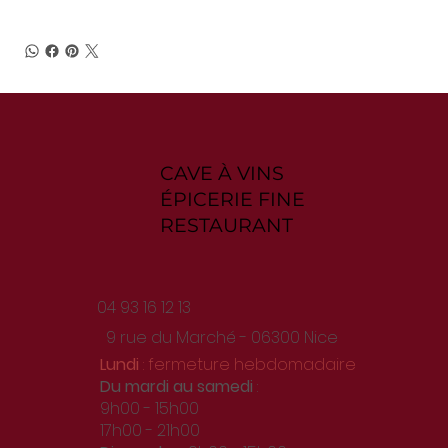
CAVE À VINS
ÉPICERIE FINE
RESTAURANT
04 93 16 12 13
9 rue du Marché - 06300 Nice
Lundi
: fermeture hebdomadaire
Du
mardi au samedi
:
9h00 - 15h00
17h00 - 21h00