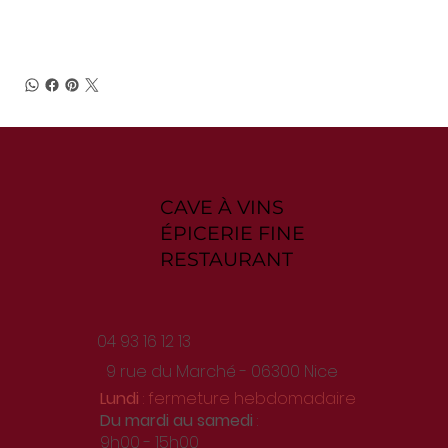
CAVE À VINS
ÉPICERIE FINE
RESTAURANT
04 93 16 12 13
9 rue du Marché - 06300 Nice
Lundi
: fermeture hebdomadaire
Du
mardi au samedi
:
9h00 - 15h00