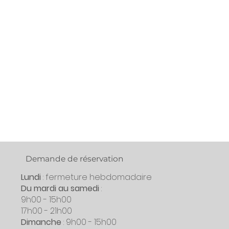
Demande de réservation
Lundi
: fermeture hebdomadaire
Du
mardi au samedi
:
9h00 - 15h00
17h00 - 21h00
Dimanche
: 9h00 - 15h00