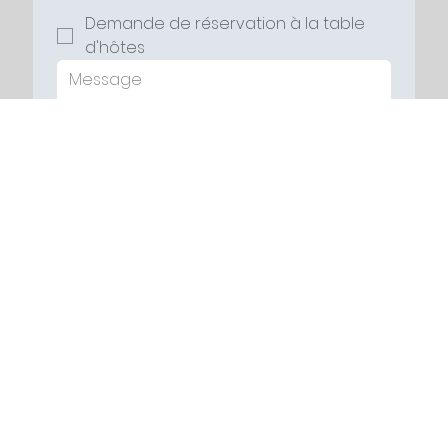
Demande de réservation à la table
d'hôtes
Dress code : chic et élégant. 
Les vêtements de sport, plage, les shorts, 
casquettes et les chaussures ouvertes 
pour les hommes ne sont pas autorisés.
Cette demande de réservation n'est pas 
une confirmation.
Nous vous confirmerons votre réservation 
soit par mail soit par téléphone.
Envoyer