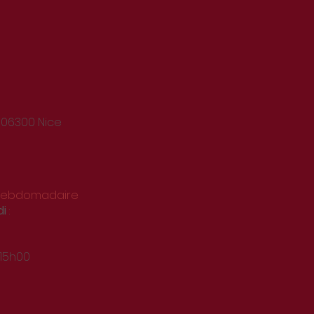
 06300 Nice
 hebdomadaire
di
:
 15h00