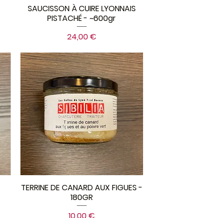
SAUCISSON À CUIRE LYONNAIS
PISTACHÉ - ~600gr
Prix
24,00 €
TERRINE DE CANARD AUX FIGUES -
180GR
Prix
10,00 €