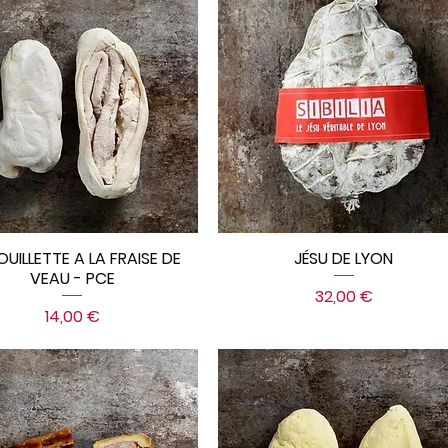
UILLETTE A LA FRAISE DE
JÉSU DE LYON
VEAU - PCE
Prix
32,00 €
Prix
14,00 €