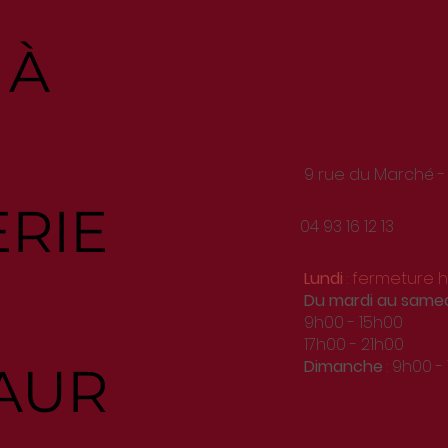
 À
9 rue du Marché -
ERIE
04 93 16 12 13
Lundi
: fermeture
Du
mardi au same
9h00 - 15h00
17h00 - 21h00
Dimanche
: 9h00 -
AUR