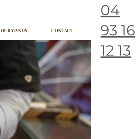
04
93 16
 GOURMANDS
CONTACT
12 13