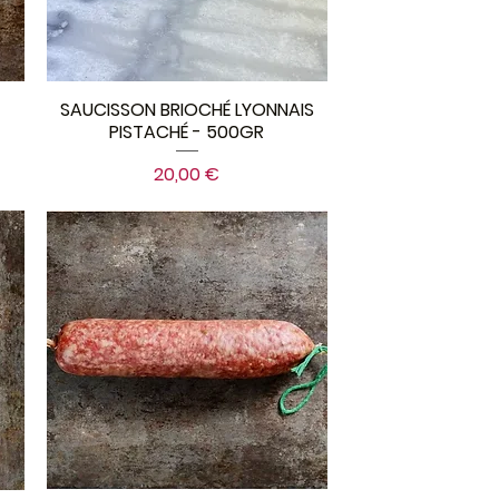
SAUCISSON BRIOCHÉ LYONNAIS
PISTACHÉ - 500GR
Prix
20,00 €