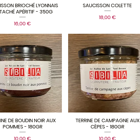
ISSON BRIOCHÉ LYONNAIS
SAUCISSON COLETTE
TACHÉ APÉRITIF - 350G
Prix
18,00 €
Prix
16,00 €
INE DE BOUDIN NOIR AUX
TERRINE DE CAMPAGNE AUX
POMMES - 180GR
CÈPES - 180GR
Prix
Prix
10,00 €
10,00 €