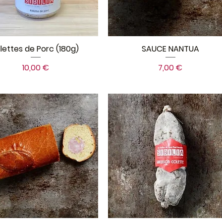
illettes de Porc (180g)
SAUCE NANTUA
Prix
Prix
10,00 €
7,00 €