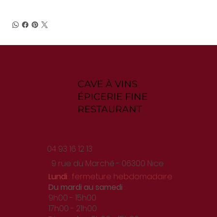
CAVE À VINS
ÉPICERIE FINE
RESTAURANT
04 93 16 12 13
9 rue du Marché - 06300 Nice
Lundi
: fermeture hebdomadaire
Du
mardi au samedi
:
9h00 - 15h00
17h00 - 21h00