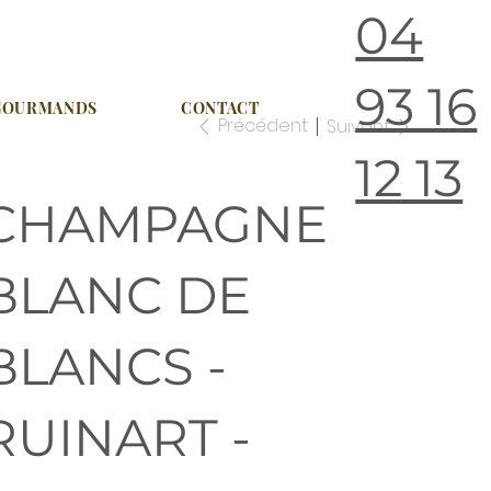
04
93 16
 GOURMANDS
CONTACT
Précédent
Suivant
12 13
CHAMPAGNE
BLANC DE
BLANCS -
RUINART -