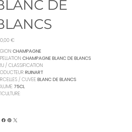
BLANC DE
BLANCS
0,00 €
GION:
CHAMPAGNE
PELLATION:
CHAMPAGNE BLANC DE BLANCS
U / CLASSIFICATION:
RODUCTEUR:
RUINART
RCELLES / CUVEE:
BLANC DE BLANCS
OLUME:
75CL
TICULTURE: