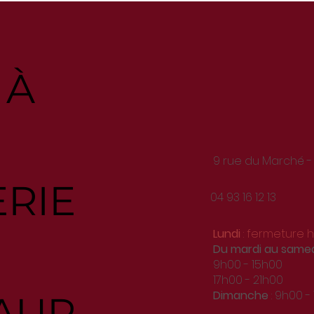
 À
9 rue du Marché -
ERIE
04 93 16 12 13
Lundi
: fermeture
Du
mardi au same
9h00 - 15h00
17h00 - 21h00
Dimanche
: 9h00 -
AUR