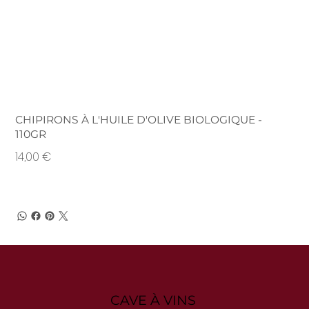
CHIPIRONS À L'HUILE D'OLIVE BIOLOGIQUE -
110GR
Prix
14,00 €
CAVE À VINS