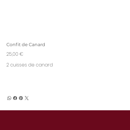
Confit de Canard
Prix
25,00 €
2 cuisses de canard