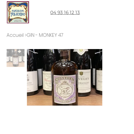
04 93 16 12 13
Accueil
>
GIN - MONKEY 47