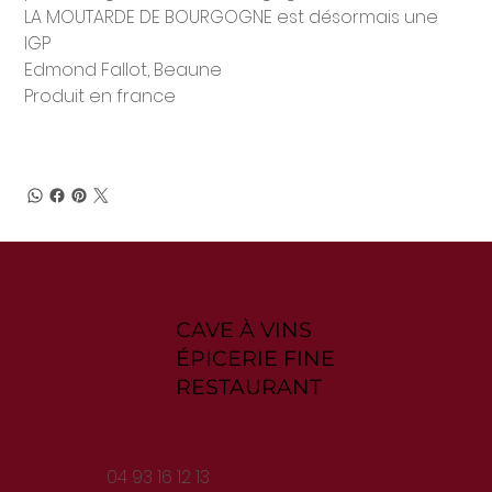
LA MOUTARDE DE BOURGOGNE est désormais une
IGP
Edmond Fallot, Beaune
Produit en france
CAVE À VINS
ÉPICERIE FINE
RESTAURANT
04 93 16 12 13