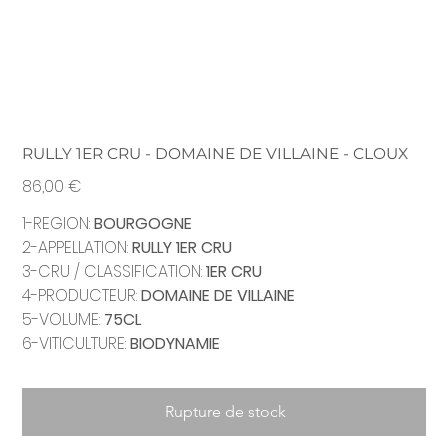
RULLY 1ER CRU - DOMAINE DE VILLAINE - CLOUX
Prix
86,00 €
1-REGION:
BOURGOGNE
2-APPELLATION:
RULLY 1ER CRU
3-CRU / CLASSIFICATION:
1ER CRU
4-PRODUCTEUR:
DOMAINE DE VILLAINE
5-VOLUME:
75CL
6-VITICULTURE:
BIODYNAMIE
Rupture de stock