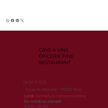
CAVE À VINS
ÉPICERIE FINE
RESTAURANT
04 93 16 12 13
9 rue du Marché - 06300 Nice
Lundi
: fermeture hebdomadaire
Du
mardi au samedi
:
9h00 - 15h00