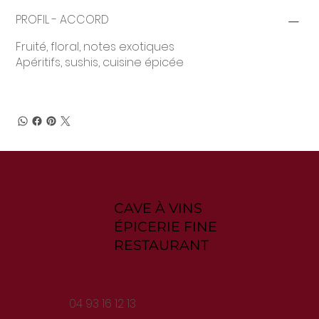
PROFIL - ACCORD
Fruité, floral, notes exotiques
Apéritifs, sushis, cuisine épicée
CAVE À VINS
ÉPICERIE FINE
RESTAURANT
04 93 16 12 13