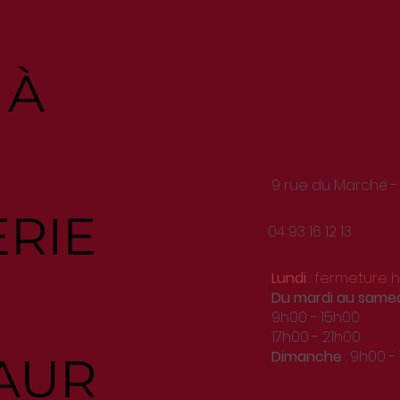
 À
9 rue du Marché -
ERIE
04 93 16 12 13
Lundi
: fermeture
Du
mardi au same
9h00 - 15h00
17h00 - 21h00
Dimanche
: 9h00 -
AUR