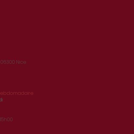
 06300 Nice
 hebdomadaire
di
:
 15h00