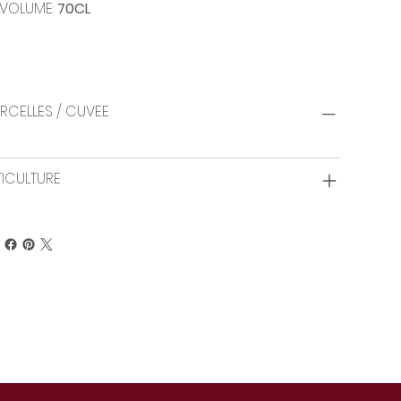
VOLUME:
70CL
RCELLES / CUVEE
TICULTURE