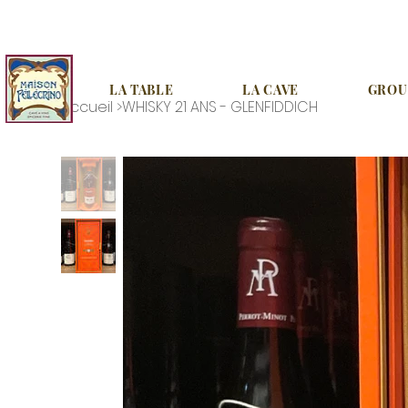
LA TABLE
LA CAVE
GROUP
Accueil
>
WHISKY 21 ANS - GLENFIDDICH