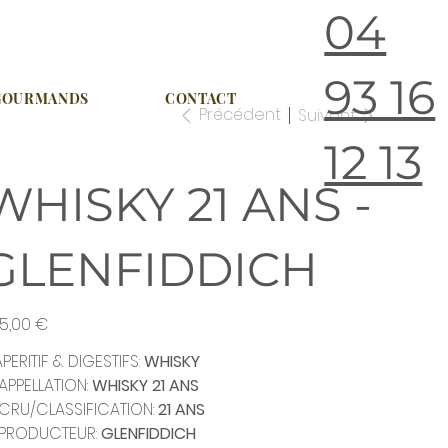
04
93 16
 GOURMANDS
CONTACT
Précédent
Suivant
12 13
WHISKY 21 ANS -
GLENFIDDICH
5,00 €
APERITIF & DIGESTIFS:
WHISKY
APPELLATION:
WHISKY 21 ANS
CRU/CLASSIFICATION:
21 ANS
PRODUCTEUR:
GLENFIDDICH