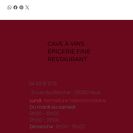
CAVE À VINS
ÉPICERIE FINE
RESTAURANT
04 93 16 12 13
9 rue du Marché - 06300 Nice
Lundi
: fermeture hebdomadaire
Du
mardi au samedi
:
9h00 - 15h00
17h00 - 21h00
Dimanche
: 9h00 - 15h00